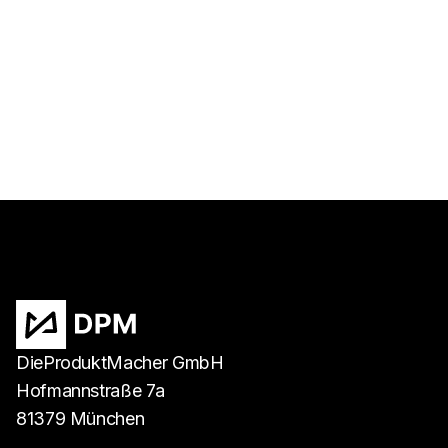
Digitale Strategie
Digitale Transformation bei deutschen
Stadtwerken – Benchmarks, Fallstudien
und nächste Schritte
Weiterlesen
DieProduktMacher GmbH
Hofmannstraße 7a
81379 München